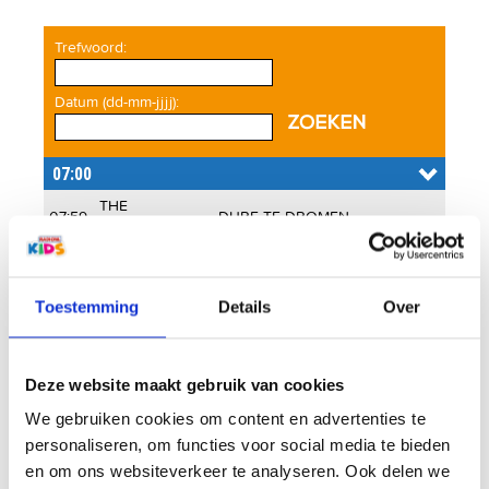
Trefwoord:
Datum (dd-mm-jjjj):
THE
07:59
DURF TE DROMEN
FLETCHERS
07:56
BUMBA
DE BUMBA DANS
07:53
CHIPZ
1001 ARABIAN NIGHTS
Toestemming
Details
Over
GHOST
07:50
GHOST ROCKERS
ROCKERS
WEST EN DE
Deze website maakt gebruik van cookies
07:48
POESJE MAUW
JONGH
We gebruiken cookies om content en advertenties te
07:45
PIET PIRAAT
HALLOWEEN
personaliseren, om functies voor social media te bieden
07:42
M-KIDS
MAGNIE DIT, MAGNIEDAT
en om ons websiteverkeer te analyseren. Ook delen we