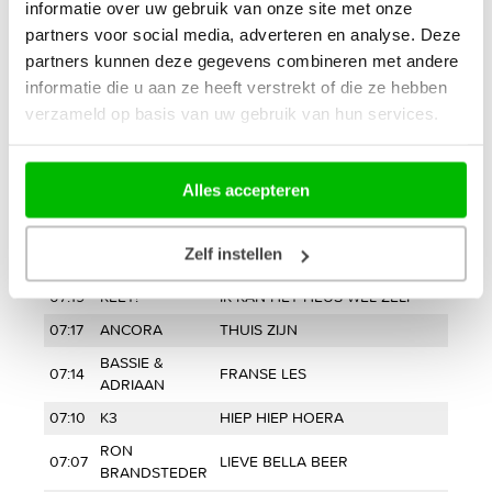
informatie over uw gebruik van onze site met onze
07:38
THE TEENZ
THE VIBE
partners voor social media, adverteren en analyse. Deze
KAFKE &
VAN BRABANT NAAR
07:35
partners kunnen deze gegevens combineren met andere
FRANS BAUER
BORDEAUX
informatie die u aan ze heeft verstrekt of die ze hebben
MIKKY DE
07:32
HE HALLO KOM ERBIJ
verzameld op basis van uw gebruik van hun services.
LEEUW
07:29
MINIDISCO
WIEBELBOTJES
07:26
ZUS
BLAUWE HEMEL
Alles accepteren
NIE TE HOUWE
MOET NOG NAAR SCHOOL
07:25
FEAT. ELKE
TOE
Zelf instellen
HEESAKKERS
07:19
KEET!
IK KAN HET HEUS WEL ZELF
07:17
ANCORA
THUIS ZIJN
BASSIE &
07:14
FRANSE LES
ADRIAAN
07:10
K3
HIEP HIEP HOERA
RON
07:07
LIEVE BELLA BEER
BRANDSTEDER