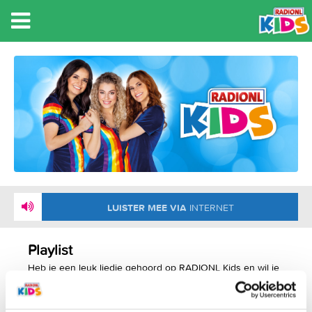
NU
: KINDERLIEDJES - IN EEN GROEN GROEN
KNOLLENLAND
LUISTER MEE VIA
INTERNET
Playlist
Heb je een leuk liedje gehoord op RADIONL Kids en wil je
weten welke dat was? Geef hieronder aan van wanneer je
de playlist wil zien en je vindt dat leuke liedje terug.