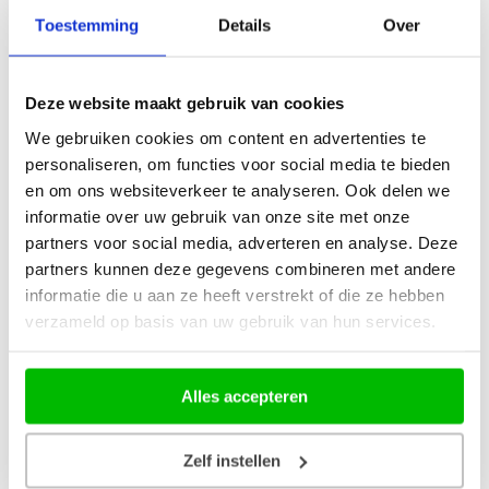
Toestemming
Details
Over
Playlist van 8 augustus 2026
Trefwoord:
Deze website maakt gebruik van cookies
Datum (dd-mm-jjjj):
We gebruiken cookies om content en advertenties te
personaliseren, om functies voor social media te bieden
en om ons websiteverkeer te analyseren. Ook delen we
informatie over uw gebruik van onze site met onze
IN EEN GROEN GROEN
partners voor social media, adverteren en analyse. Deze
16:17
KINDERLIEDJES
KNOLLENLAND
partners kunnen deze gegevens combineren met andere
SAMSON &
informatie die u aan ze heeft verstrekt of die ze hebben
16:15
SAMSONROCK
GERT
verzameld op basis van uw gebruik van hun services.
16:11
KONFETTI
DANS DE TRALALA
STUDIO 100
16:08
GALAXY PARK
Alles accepteren
BAND
DE EERSTE DAG (VAN DE REST
16:04
TWINZZ
VAN JE LEVEN)
Zelf instellen
THE BUZZ