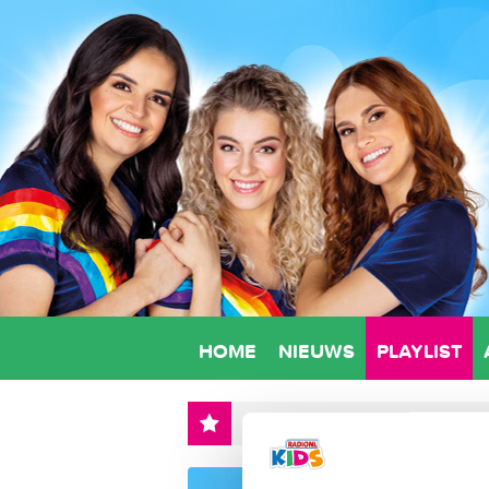
HOME
NIEUWS
PLAYLIST
NU
: PIET PIRAAT - EIND GOED AL 