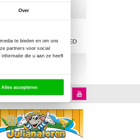
ZONET:
FLEMMING
Over
AUTOMATISCH
NU:
PIET PIRAAT
EIND GOED AL GOED
 media te bieden en om ons
ze partners voor social
nformatie die u aan ze heeft
STRAKS:
Alles accepteren