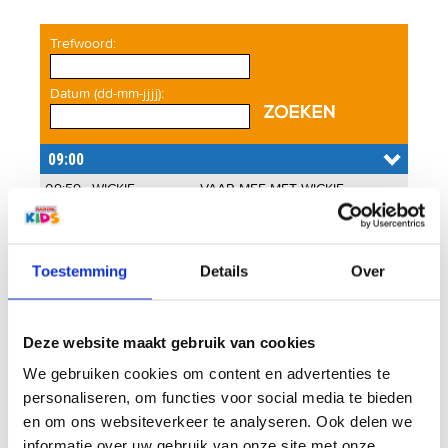
Trefwoord:
Datum (dd-mm-jjjj):
09:59
WICKIE
VAAR MEE MET WICKIE
09:55
MEGA MINDY
MEGA MINDY IS VERLIEFD
BOB DE
09:52
KUNNEN WIJ HET MAKEN
BOUWER
Toestemming
Details
Over
09:49
FLEMMING
AUTOMATISCH
BASSIE &
09:47
DE MUIS EN OLIFANT
Deze website maakt gebruik van cookies
ADRIAAN
We gebruiken cookies om content en advertenties te
09:44
FIN & FLO
FIN & FLO
personaliseren, om functies voor social media te bieden
09:40
ANNE
JUMPEN OP HET SCHOOLPLEIN
en om ons websiteverkeer te analyseren. Ook delen we
09:37
VOF DE KUNST
DIKKERTJE DAP
informatie over uw gebruik van onze site met onze