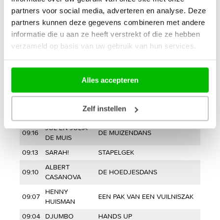
09:33
AMIKA
IK BEN VERLIEFD
partners voor social media, adverteren en analyse. Deze
partners kunnen deze gegevens combineren met andere
09:31
KONFETTI
24-7-365
informatie die u aan ze heeft verstrekt of die ze hebben
MIRJAM
verzameld op basis van uw gebruik van hun services.
09:28
TIMMER & HAN
SPROOKJESBOS
PEEKEL
FINALISTEN
09:24
GLITTER EN GLAMOUR
Alles accepteren
2013
09:21
DOENJA
BAYO BAMBOLE
Zelf instellen
09:19
ANTOON
HALLO
JUL EN JULIA
09:16
DE MUIZENDANS
DE MUIS
09:13
SARAH!
STAPELGEK
ALBERT
09:10
DE HOEDJESDANS
CASANOVA
HENNY
09:07
EEN PAK VAN EEN VUILNISZAK
HUISMAN
09:04
DJUMBO
HANDS UP